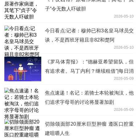
子”令无数人吓破胆
2026-05-10
今日看点:记者：穆帅已和3名皇马球员交
谈，不是西班牙籍且非82和楚阿
2026-05-10
《罗马体育报》：“德赫亚希望留队，但
有追求者。马丁内利？继续租借”|每日消
2026-05-09
息
焦点速递！名记：若骑士本轮被淘汰，他
们追求字母哥的讨论将显著加剧
2026-05-09
切除颌面部20厘米巨型肿瘤 遵医口腔重
建咀嚼人生