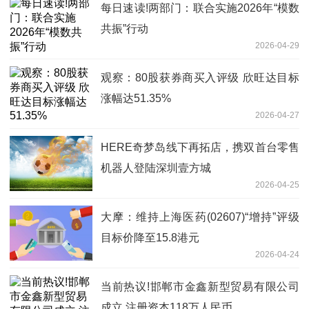
每日速读!两部门：联合实施2026年“模数
共振”行动
2026-04-29
观察：80股获券商买入评级 欣旺达目标
涨幅达51.35%
2026-04-27
HERE奇梦岛线下再拓店，携双首台零售
机器人登陆深圳壹方城
2026-04-25
大摩：维持上海医药(02607)“增持”评级
目标价降至15.8港元
2026-04-24
当前热议!邯郸市金鑫新型贸易有限公司
成立 注册资本118万人民币