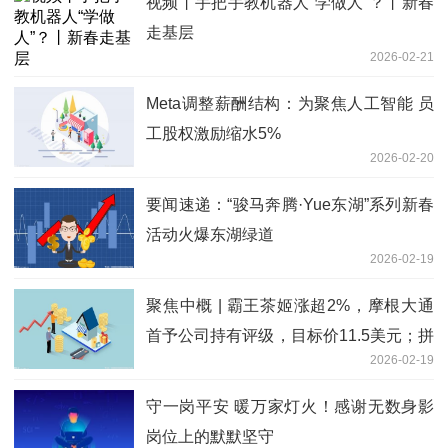
视频丨手把手教机器人“学做人”？丨新春
走基层
2026-02-21
Meta调整薪酬结构：为聚焦人工智能 员
工股权激励缩水5%
2026-02-20
要闻速递：“骏马奔腾·Yue东湖”系列新春
活动火爆东湖绿道
2026-02-19
聚焦中概 | 霸王茶姬涨超2%，摩根大通
首予公司持有评级，目标价11.5美元；拼
2026-02-19
多多涨近2%，Q4获知名投资人段永平加
仓
守一岗平安 暖万家灯火！感谢无数身影
岗位上的默默坚守