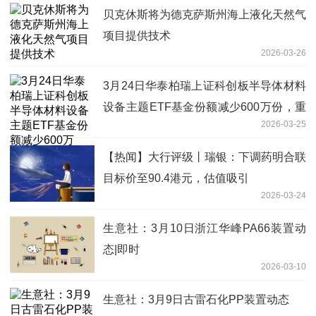
贝克休斯将为德克萨斯州海上液化天然气
项目提供技术
2026-03-26
3月24日华泰柏瑞上证科创板半导体材料
设备主题ETF基金份额减少600万份，重
2026-03-25
仓股拓荆科技、华海清科、沪硅产业
【热闻】大行评级丨瑞银：下调药明合联
目标价至90.4港元，估值吸引
2026-03-24
生意社：3月10日浙江华峰PA66装置动
态|即时
2026-03-10
生意社：3月9日古雷石化PP装置动态