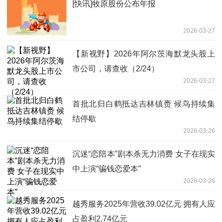
[快讯]牧原股份公布年报
2026-03-27
【新视野】2026年阿尔茨海默龙头股上
市公司，请查收（2/24）
2026-03-27
首批北归白鹤抵达吉林镇赉 候鸟持续集
结停歇
2026-03-26
沉迷“恋陪本”剧本杀无力消费 女子在现实
中上演“骗钱恋爱本”
2026-03-26
越秀服务2025年营收39.02亿元 拥有人应
占盈利2.74亿元