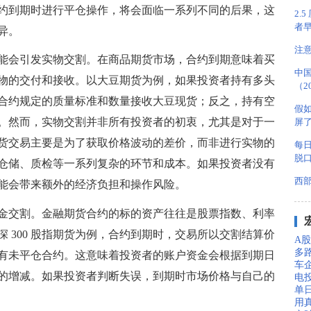
约到期时进行平仓操作，将会面临一系列不同的后果，这
2.
者早
异。
注
能会引发实物交割。在商品期货市场，合约到期意味着买
中
物的交付和接收。以大豆期货为例，如果投资者持有多头
（2
合约规定的质量标准和数量接收大豆现货；反之，持有空
假
。然而，实物交割并非所有投资者的初衷，尤其是对于一
屏
货交易主要是为了获取价格波动的差价，而非进行实物的
每日
脱
仓储、质检等一系列复杂的环节和成本。如果投资者没有
西部
能会带来额外的经济负担和操作风险。
金交割。金融期货合约的标的资产往往是股票指数、利率
 300 股指期货为例，合约到期时，交易所以交割结算价
A股
多
有未平仓合约。这意味着投资者的账户资金会根据到期日
车
的增减。如果投资者判断失误，到期时市场价格与自己的
电
单
用真