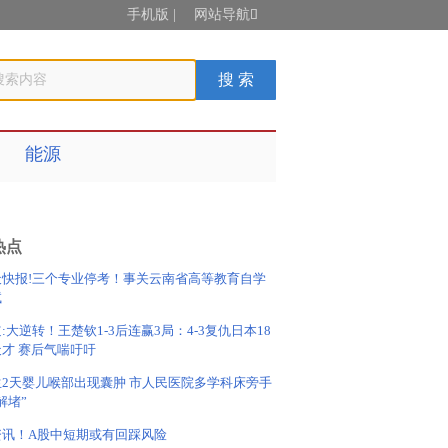
手机版
|
网站导航

能源
热点
天快报!三个专业停考！事关云南省高等教育自学
试
:大逆转！王楚钦1-3后连赢3局：4-3复仇日本18
才 赛后气喘吁吁
生2天婴儿喉部出现囊肿 市人民医院多学科床旁手
解堵”
资讯！A股中短期或有回踩风险