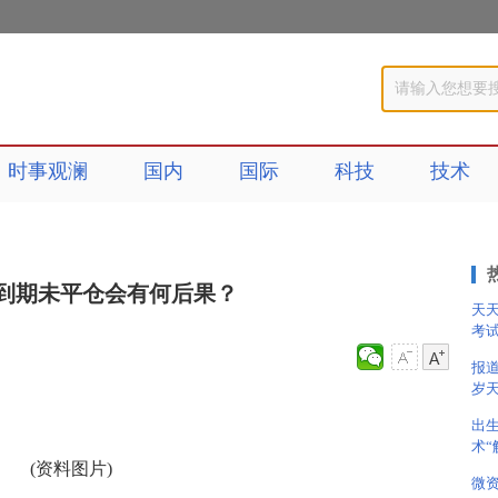
时事观澜
国内
国际
科技
技术
到期未平仓会有何后果？
天
考
报道
岁天
出
术“
(资料图片)
微