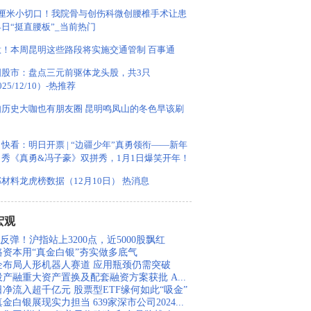
5 厘米小切口！我院骨与创伤科微创腰椎手术让患
日“挺直腰板”_当前热门
意！本周昆明这些路段将实施交通管制 百事通
国股市：盘点三元前驱体龙头股，共3只
025/12/10）-热推荐
如历史大咖也有朋友圈 昆明鸣凤山的冬色早该刷
了
快看：明日开票 | “边疆少年”真勇领衔——新年
口秀《真勇&冯子豪》双拼秀，1月1日爆笑开年！
材料龙虎榜数据（12月10日） 热消息
宏观
反弹！沪指站上3200点，近5000股飘红
路资本用“真金白银”夯实做多底气
企布局人形机器人赛道 应用瓶颈仍需突破
投产融重大资产置换及配套融资方案获批 A...
日净流入超千亿元 股票型ETF缘何如此“吸金”
金白银展现实力担当 639家深市公司2024...