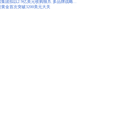
集团拟以2.9亿美元收购狼爪 多品牌战略...
货黄金首次突破3200美元大关