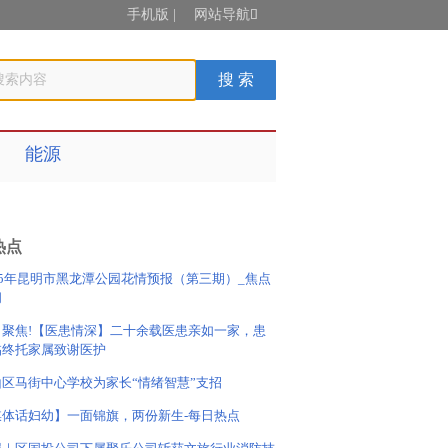
手机版
|
网站导航

能源
热点
25年昆明市黑龙潭公园花情预报（第三期）_焦点
闻
日聚焦!【医患情深】二十余载医患亲如一家，患
临终托家属致谢医护
山区马街中心学校为家长“情绪智慧”支招
媒体话妇幼】一面锦旗，两份新生-每日热点