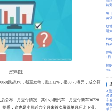
喜
能
每
苗
校
进
即时
传
停
1日
蚂蚁
9%
(资料图)
868)跌超3%，截至发稿，跌3.12%，报80.75港元，成交额
A股
多
后公布11月交付情况，其中小鹏汽车11月交付新车36728
车
电
58%。据悉，这也是小鹏近六个月来首次录得单月环比下滑。
单