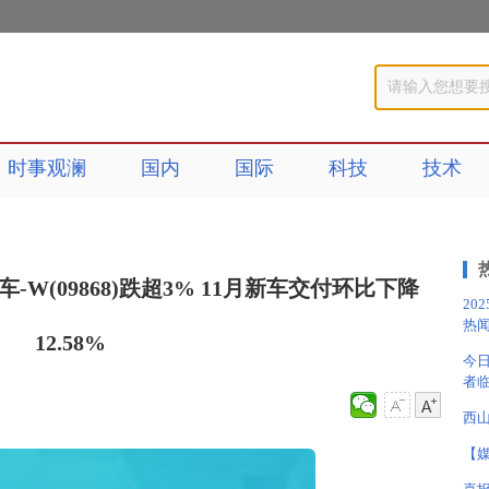
时事观澜
国内
国际
科技
技术
-W(09868)跌超3% 11月新车交付环比下降
20
热
12.58%
今
者
西
【