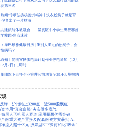
报｜区国投公司下属聚乐公司斩获文旅行业消防技
竞赛第三名
日热闻!传承弘扬杨善洲精神丨洗衣粉袋子就是育
袋 孕育出了一片林海
地共建赋能体教融合——呈贡区中小学生田径赛首
大学校园-焦点速读
：摩巴摩雅健康日历 | 坐别人坐过的热凳子，会
染性病吗？
电通知丨昆明宜良供电局计划作业停电通知（12月
-12月7日）_即时
集团旗下云抒企业管理公司增资至39.4亿 增幅约
宏观
反弹！沪指站上3200点，近5000股飘红
路资本用“真金白银”夯实做多底气
企布局人形机器人赛道 应用瓶颈仍需突破
投产融重大资产置换及配套融资方案获批 A...
日净流入超千亿元 股票型ETF缘何如此“吸金”