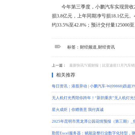
今年第三季度，小鹏汽车实现营收2
损3.8亿元，上年同期净亏损18.1亿元
约33.5%至42.8%；预计交付量125000至
标签：
财经频道
财经资讯
标签：财经频道,财经资讯
上一篇：
最新快讯!V观财报｜比亚迪前11月汽车销量同比增长
相关推荐
每日资讯：港股异动 | 小鹏汽车-W(09868)跌超3
无人机灯光秀陪你跨年！“新韵重庆”无人机灯光
星火成炬｜你赠善意 我付真诚
2025年昆明市黑龙潭公园花情预报（第三期）_
勤哲Excel服务器：赋能染整行业数字化转型，