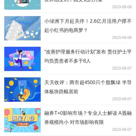
2023-09-08
小绿洲下月起关停！2.6亿月活用户撑不
起小红书的电商梦？
2023-09-08
“改善护理服务行动计划”发布 责任护士平
均负责患者不多于8人
2023-09-07
天天收评：两市超4500只个股飘绿 半导
体板块跌幅居前
2023-09-07
融券T+0影响市场？专业人士解读 A股融
券规模尚小 对市场影响有限
2023-09-07