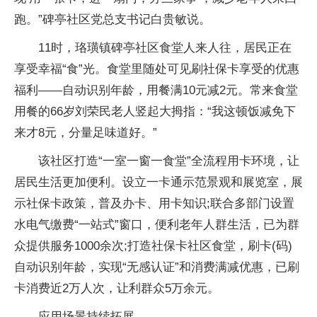
跑。”碑亭社区党总支书记白贵敏说。
11时，珞璜镇碑亭社区食堂人来人往，居民正在
享受幸福“食”光。食堂里随处可见刷社保卡享受的优惠
福利——自动识别年龄，用餐满10元减2元。常来食堂
用餐的66岁刘荣民老人竖起大拇指：“我这顿饭减免下
来才8元，分量足味道好。”
该社区打造“一室一窗一食堂”全流程用卡环境，让
居民生活更加便利。设立一卡通示范景观和展览室，展
示社保卡政策，普及办卡、用卡知识;联合多部门设置
水电气缴费“一站式”窗口，便利老年人群生活，已为群
众提供服务1000余次;打造社保卡社区食堂，刷卡(码)
自动识别年龄，实现“无感认证”和消费满减优惠，已刷
卡消费近2万人次，让利群众5万余元。
应用场景持续拓展