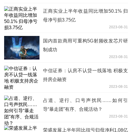
正商实业上半年收益同比增加50.1% 归
母净亏损3.75亿
2023-08-31
国内首款商用可重构5G射频收发芯片研
制成功
2023-08-31
中信证券：认房不认贷一线落地 积极支
持房企融资
2023-08-31
占道、逆行、口号声扰民……如何引
导“暴走团”有序、合规活动？
2023-08-31
荣盛发展上半年同比扭亏归母净利1.08亿