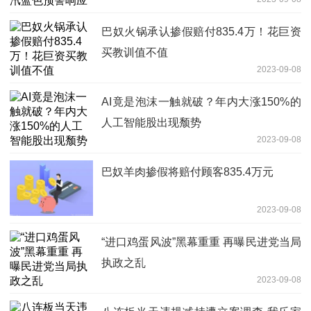
巴奴火锅承认掺假赔付835.4万！花巨资
买教训值不值
2023-09-08
AI竟是泡沫一触就破？年内大涨150%的
人工智能股出现颓势
2023-09-08
巴奴羊肉掺假将赔付顾客835.4万元
2023-09-08
“进口鸡蛋风波”黑幕重重 再曝民进党当局
执政之乱
2023-09-08