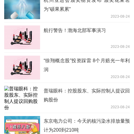
杭州亚运会颁奖物资发布 颁奖花束名
为“硕果累累”
2023-08-24
航行警告！渤海北部军事演习
2023-08-24
“徐翔概念股”投资踩雷 8个月赔光一年利
润
2023-08-24
普瑞眼科：控股股东、实际控制人提议回
购股份
2023-08-24
东京电力公司：今天的核污染水排放量预
计为200到210吨