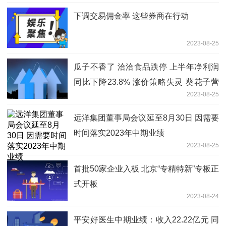
下调交易佣金率 这些券商在行动
2023-08-25
瓜子不香了 洽洽食品跌停 上半年净利润
同比下降23.8% 涨价策略失灵 葵花子营
2023-08-25
收罕见下滑
远洋集团董事局会议延至8月30日 因需要
时间落实2023年中期业绩
2023-08-25
首批50家企业入板 北京“专精特新”专板正
式开板
2023-08-24
平安好医生中期业绩：收入22.22亿元 同